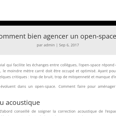
omment bien agencer un open-space
par
admin
|
Sep 6, 2017
al qui facilite les échanges entre collègues, l’open-space répond
 le moindre mètre carré doit être occupé et optimisé. Ayant pour
elques critiques : trop de bruit, trop de mitoyenneté et manque d’i
is évoluent dans un open-space. Comment faire pour aménager 
u acoustique
 d’abord conseillé de soigner la correction acoustique de l’espac