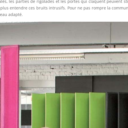
lés, les parties de rigolades et les portes qui claquent peuvent st
plus entendre ces bruits intrusifs. Pour ne pas rompre la communi
reau adapté.