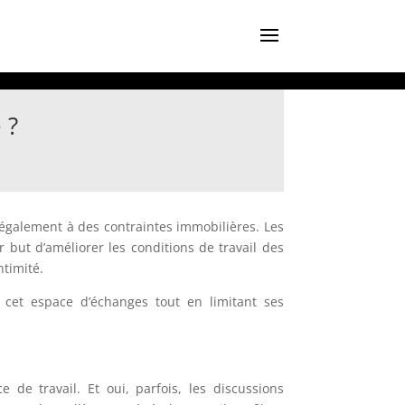
 ?
 également à des contraintes immobilières. Les
 but d’améliorer les conditions de travail des
ntimité.
cet espace d’échanges tout en limitant ses
e de travail. Et oui, parfois, les discussions