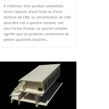
À l'intérieur d'un produit comestible,
d'une capsule, d'une huile ou d'une
teinture de CBD, la concentration de CBD
peut être soit à spectre complet, soit
sous forme d'isolat. Le spectre complet
signifie que les produits contiennent de
petites quantités d'autres...