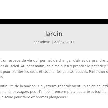
Jardin
par
admin
|
Août 2, 2017
est un espace de vie qui permet de changer d’air et de prendre
r du soleil. Au petit matin, on aime aussi y prendre le petit déj
ent pour planter les radis et récolter les patates douces. Parfois on
in.
ontinuité de la maison. On y trouve généralement un salon de jar
ments paysagers pour l’embellir encore plus, des arbres touffus 
 piscine pour faire d’énormes plongeons !