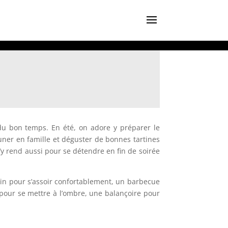
 du bon temps. En été, on adore y préparer le
euner en famille et déguster de bonnes tartines
 s’y rend aussi pour se détendre en fin de soirée
din pour s’assoir confortablement, un barbecue
pour se mettre à l’ombre, une balançoire pour