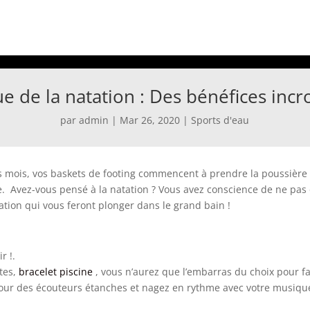
ue de la natation : Des bénéfices incr
par
admin
|
Mar 26, 2020
|
Sports d'eau
es mois, vos baskets de footing commencent à prendre la poussière
rme. Avez-vous pensé à la natation ? Vous avez conscience de ne p
ation qui vous feront plonger dans le grand bain !
ir !.
ttes,
bracelet piscine
, vous n’aurez que l’embarras du choix pour fa
 pour des écouteurs étanches et nagez en rythme avec votre musiqu