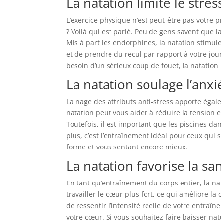
La natation limite le stres
L’exercice physique n’est peut-être pas votre pr
? Voilà qui est parlé. Peu de gens savent que l
Mis à part les endorphines, la natation stimu
et de prendre du recul par rapport à votre jou
besoin d’un sérieux coup de fouet, la natation
La natation soulage l’anxi
La nage des attributs anti-stress apporte égal
natation peut vous aider à réduire la tension e
Toutefois, il est important que les piscines da
plus, c’est l’entraînement idéal pour ceux qui s
forme et vous sentant encore mieux.
La natation favorise la s
En tant qu’entraînement du corps entier, la nat
travailler le cœur plus fort, ce qui améliore l
de ressentir l’intensité réelle de votre entraî
votre cœur. Si vous souhaitez faire baisser nat