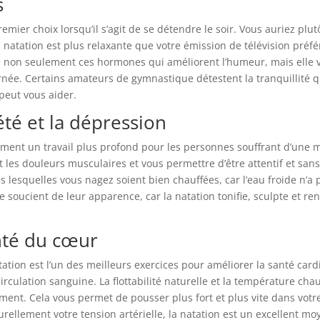
s
emier choix lorsqu’il s’agit de se détendre le soir. Vous auriez plu
a natation est plus relaxante que votre émission de télévision préfé
le non seulement ces hormones qui améliorent l’humeur, mais elle 
rnée. Certains amateurs de gymnastique détestent la tranquillité q
 peut vous aider.
été et la dépression
ement un travail plus profond pour les personnes souffrant d’une ma
t les douleurs musculaires et vous permettre d’être attentif et sans
ns lesquelles vous nagez soient bien chauffées, car l’eau froide n’a
e soucient de leur apparence, car la natation tonifie, sculpte et ren
anté du cœur
ation est l’un des meilleurs exercices pour améliorer la santé cardi
a circulation sanguine. La flottabilité naturelle et la température
nement. Cela vous permet de pousser plus fort et plus vite dans vot
urellement votre tension artérielle, la natation est un excellent mo