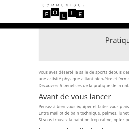
Pratiq
Vous avez déserté la salle de sports depuis d
une activité physique alliant bien-être et fo
Découvrez 5 bénéfices de la pratique de la nat
Avant de vous lancer
Pensez à bien vous équiper et faites vous plais
Entre maillot de bain technique, palmes, lune
Si vous trouvez la natation trop calme, optez