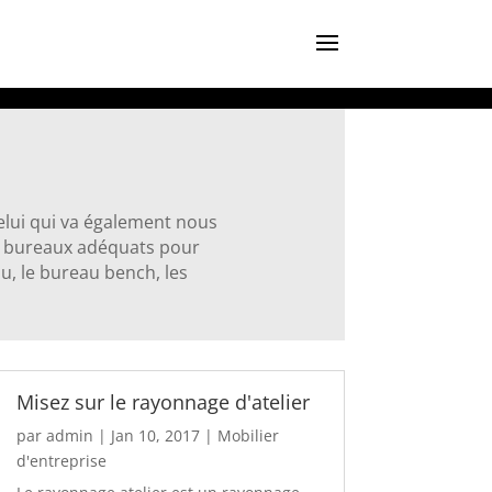
celui qui va également nous
et bureaux adéquats pour
u, le bureau bench, les
Misez sur le rayonnage d'atelier
par
admin
|
Jan 10, 2017
|
Mobilier
d'entreprise