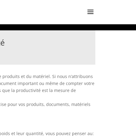
té
produits et du matériel. Si nous n’attribuons
 un document important ou même de compter votre
s que la productivité est la mesure de
écise pour vos produits, documents, matériels
poids et leur quantité, vous pouvez penser au: