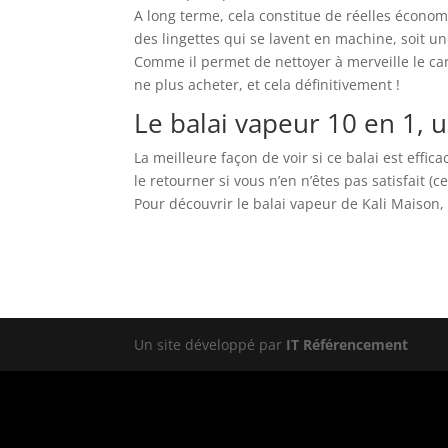
A long terme, cela constitue de réelles économie
des lingettes qui se lavent en machine, soit 
Comme il permet de nettoyer à merveille le car
ne plus acheter, et cela définitivement !
Le balai vapeur 10 en 1, u
La meilleure façon de voir si ce balai est effic
le retourner si vous n’en n’êtes pas satisfait (
Pour découvrir le balai vapeur de Kali Maison, 
Un site développé par
IT Référencement