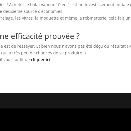
s ! Acheter le balai vapeur 10 en 1 est un investissement initiale ma
une deuxième source d’économies !
relage, les vitres, la moquette et même la robinetterie, cela fait 
ne efficacité prouvée ?
ace est de l’essayer. Et bien nous n’avons pas été déçu du résultat ! 
ce qui a très peu de chances de se produire !)
il vous suffit de
cliquer ici
.