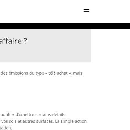
ffaire ?
 des émissions du type « télé achat », mais
oublier d’omettre certains détails.
 vos sols et autres surfaces. La simple action
tation.