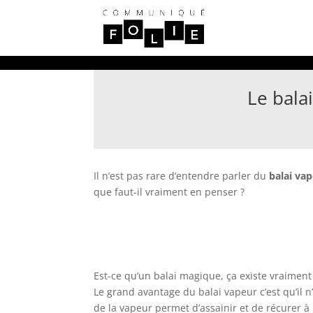
Le bala
Il n’est pas rare d’entendre parler du
balai vap
que faut-il vraiment en penser ?
Est-ce qu’un balai magique, ça existe vraiment
Le grand avantage du balai vapeur c’est qu’il n
de la vapeur permet d’assainir et de récurer à 