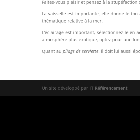
Faites-vous plaisir et pensez à la stupéfaction
La vaisselle est importante, elle donne le ton
thématique relative à la mer.
L’éclairage est important, sélectionnez-le e
atmosphère plus exotique, optez pour une lum
Quant au
pliage de serviette
, il doit lui aussi 
Un site développé par
IT Référencement