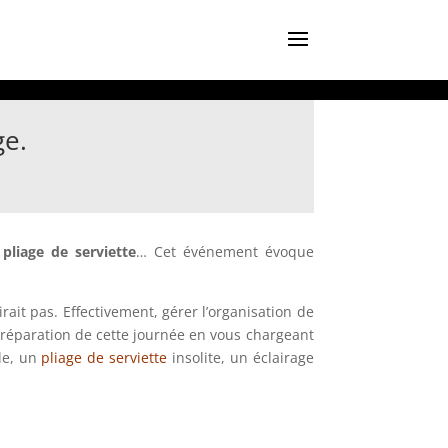
ge.
e
pliage de serviette
… Cet événement évoque
rait pas. Effectivement, gérer l’organisation de
réparation de cette journée en vous chargeant
ale, un
pliage de serviette
insolite, un éclairage