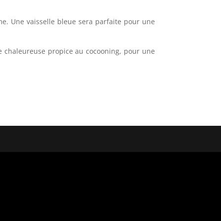
ème. Une vaisselle bleue sera parfaite pour une
ce chaleureuse propice au cocooning, pour une