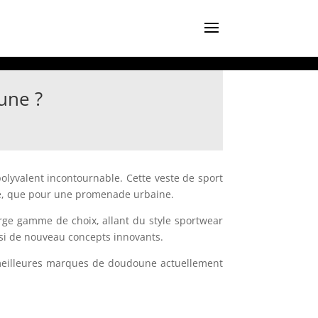
une ?
olyvalent incontournable. Cette veste de sport
nnée, que pour une promenade urbaine.
rge gamme de choix, allant du style sportwear
ssi de nouveau concepts innovants.
s meilleures marques de doudoune actuellement