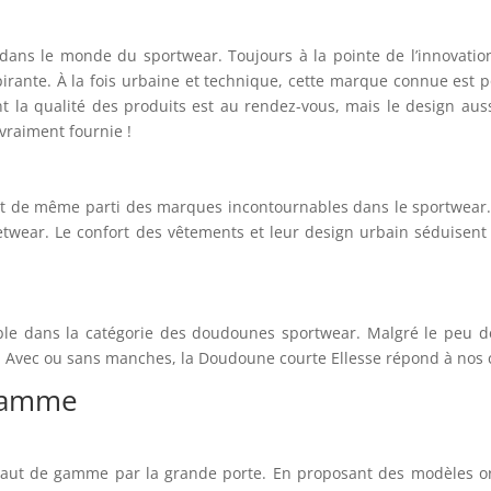
ns le monde du sportwear. Toujours à la pointe de l’innovation
irante. À la fois urbaine et technique, cette marque connue est 
nt la qualité des produits est au rendez-vous, mais le design aus
raiment fournie !
ut de même parti des marques incontournables dans le sportwear. 
treetwear. Le confort des vêtements et leur design urbain sédui
able dans la catégorie des doudounes sportwear. Malgré le peu d
. Avec ou sans manches, la Doudoune courte Ellesse répond à nos 
 gamme
aut de gamme par la grande porte. En proposant des modèles or