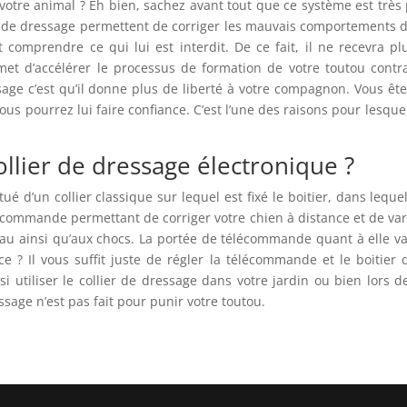
e votre animal ? Eh bien, sachez avant tout que ce système est trè
liers de dressage permettent de corriger les mauvais comportement
 comprendre ce qui lui est interdit. De ce fait, il ne recevra plu
met d’accélérer le processus de formation de votre toutou contrai
age c’est qu’il donne plus de liberté à votre compagnon. Vous ête
ous pourrez lui faire confiance. C’est l’une des raisons pour lesqu
llier de dressage électronique ?
ué d’un collier classique sur lequel est fixé le boitier, dans leque
lécommande permettant de corriger votre chien à distance et de varie
à l’eau ainsi qu’aux chocs. La portée de télécommande quant à elle v
e ? Il vous suffit juste de régler la télécommande et le boitier q
nsi utiliser le collier de dressage dans votre jardin ou bien lors d
sage n’est pas fait pour punir votre toutou.