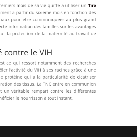
emiers mois de sa vie quitte à utiliser un
Tire
sivement à partir du sixième mois en fonction des
ationaux pour être communiquées au plus grand
ecte information des familles sur les avantages
sur la protection de la maternité au travail de
 contre le VIH
’est ce qui ressort notamment des recherches
ler l’activité du VIH à ses racines grâce à une
protéine qui a la particularité de cicatriser
aration des tissus. La TNC entre en communion
t un véritable rempart contre les différentes
néficier le nourrisson à tout instant.