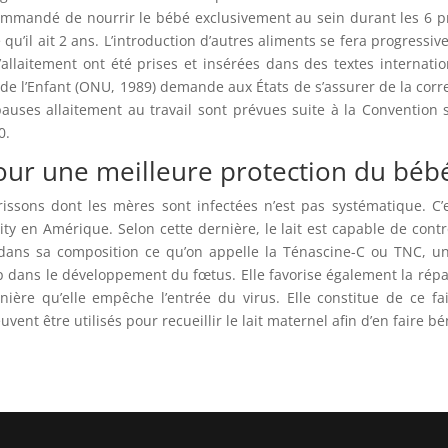
ommandé de nourrir le bébé exclusivement au sein durant les 6 pr
ce qu’il ait 2 ans. L’introduction d’autres aliments se fera progres
l’allaitement ont été prises et insérées dans des textes intern
 de l’Enfant (ONU, 1989) demande aux États de s’assurer de la corr
pauses allaitement au travail sont prévues suite à la Convention 
0.
our une meilleure protection du bébé
rissons dont les mères sont infectées n’est pas systématique. C
y en Amérique. Selon cette dernière, le lait est capable de contrô
dans sa composition ce qu’on appelle la Ténascine-C ou TNC, une 
up dans le développement du fœtus. Elle favorise également la rép
nière qu’elle empêche l’entrée du virus. Elle constitue de ce fai
uvent être utilisés pour recueillir le lait maternel afin d’en faire bé