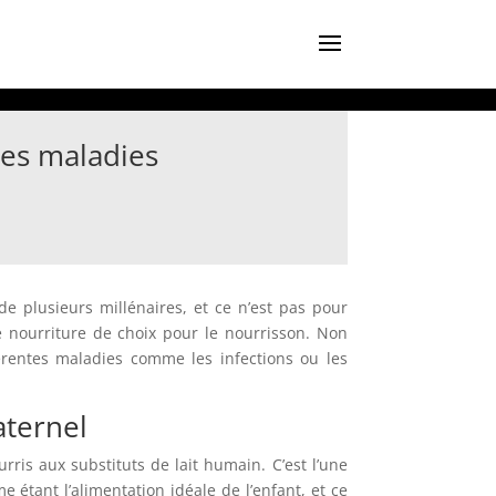
des maladies
de plusieurs millénaires, et ce n’est pas pour
e nourriture de choix pour le nourrisson. Non
férentes maladies comme les infections ou les
aternel
rris aux substituts de lait humain. C’est l’une
 étant l’alimentation idéale de l’enfant, et ce