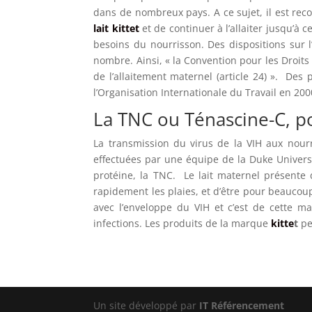
dans de nombreux pays. A ce sujet, il est rec
lait kittet
et de continuer à l’allaiter jusqu’à 
besoins du nourrisson. Des dispositions sur 
nombre. Ainsi, « la Convention pour les Droits
de l’allaitement maternel (article 24) ». Des 
l’Organisation Internationale du Travail en 200
La TNC ou Ténascine-C, p
La transmission du virus de la VIH aux nour
effectuées par une équipe de la Duke Universit
protéine, la TNC. Le lait maternel présente 
rapidement les plaies, et d’être pour beauco
avec l’enveloppe du VIH et c’est de cette ma
infections. Les produits de la marque
kitte
t
pe
Un site développé par
IT Référencement