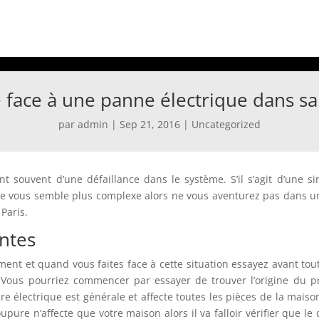
 face à une panne électrique dans sa
par
admin
|
Sep 21, 2016
|
Uncategorized
 souvent d’une défaillance dans le système. S’il s’agit d’une s
me vous semble plus complexe alors ne vous aventurez pas dans un
Paris.
antes
nt et quand vous faites face à cette situation essayez avant tout 
 Vous pourriez commencer par essayer de trouver l’origine du p
ure électrique est générale et affecte toutes les pièces de la maison
pure n’affecte que votre maison alors il va falloir vérifier que le 