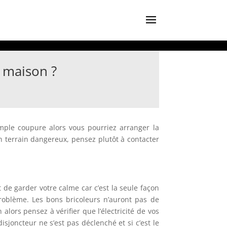
 maison ?
imple coupure alors vous pourriez arranger la
 terrain dangereux, pensez plutôt à contacter
de garder votre calme car c’est la seule façon
roblème. Les bons bricoleurs n’auront pas de
 alors pensez à vérifier que l’électricité de vos
disjoncteur ne s’est pas déclenché et si c’est le