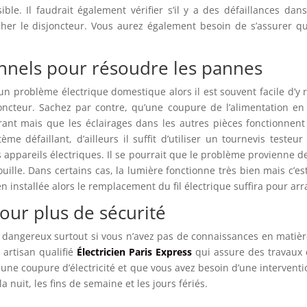
ble. Il faudrait également vérifier s’il y a des défaillances dans
her le disjoncteur. Vous aurez également besoin de s’assurer que
onnels pour résoudre les pannes
n problème électrique domestique alors il est souvent facile d’y r
ncteur. Sachez par contre, qu’une coupure de l’alimentation en éle
rant mais que les éclairages dans les autres pièces fonctionnent 
me défaillant, d’ailleurs il suffit d’utiliser un tournevis testeu
s appareils électriques. Il se pourrait que le problème provienne 
uille. Dans certains cas, la lumière fonctionne très bien mais c’est
 bien installée alors le remplacement du fil électrique suffira pour arr
pour plus de sécurité
e dangereux surtout si vous n’avez pas de connaissances en matière
 artisan qualifié
Électricien Paris Express
qui assure des travaux
à une coupure d’électricité et que vous avez besoin d’une interventi
 nuit, les fins de semaine et les jours fériés.