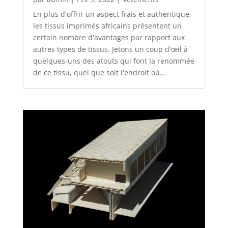
En plus d'offrir un aspect frais et authentique,
les tissus imprimés africains présentent un
certain nombre d'avantages par rapport aux
autres types de tissus. Jetons un coup d'œil à
quelques-uns des atouts qui font la renommée
de ce tissu, quel que soit l'endroit où...