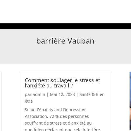
barrière Vauban
Comment soulager le stress et
l’anxiété au travail ?
par
admin
|
Mai 12, 2023
|
Santé & Bien
être
Selon l'Anxiety and Depression
Association, 72 % des personnes
souffrant de stress et d'anxiété au
quotidien déclarent que cela interfère