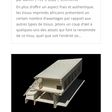
En plus d'offrir un aspect frais et authentique,
les tissus imprimés africains présentent un
certain nombre d'avantages par rapport aux
autres types de tissus. Jetons un coup d'œil à
quelques-uns des atouts qui font la renommée
de ce tissu, quel que soit l'endroit où...