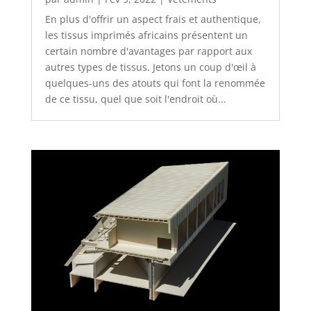
En plus d'offrir un aspect frais et authentique,
les tissus imprimés africains présentent un
certain nombre d'avantages par rapport aux
autres types de tissus. Jetons un coup d'œil à
quelques-uns des atouts qui font la renommée
de ce tissu, quel que soit l'endroit où...