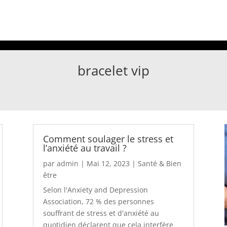
bracelet vip
Comment soulager le stress et
l’anxiété au travail ?
par
admin
|
Mai 12, 2023
|
Santé & Bien
être
Selon l'Anxiety and Depression
Association, 72 % des personnes
souffrant de stress et d'anxiété au
quotidien déclarent que cela interfère