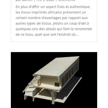
En plus d'offrir un aspect frais et authentique,
les tissus imprimés africains présentent un
certain nombre d'avantages par rapport aux
autres types de tissus. Jetons un coup d'œil à
quelques-uns des atouts qui font la renommée
de ce tissu, quel que soit l'endroit où...