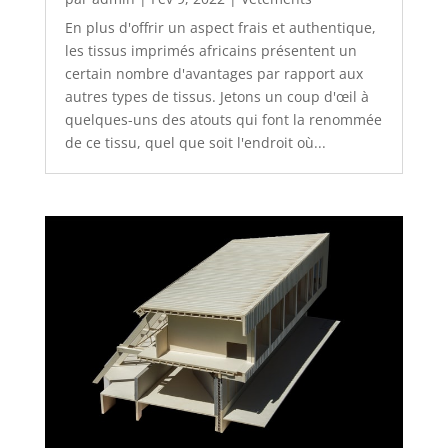
En plus d'offrir un aspect frais et authentique,
les tissus imprimés africains présentent un
certain nombre d'avantages par rapport aux
autres types de tissus. Jetons un coup d'œil à
quelques-uns des atouts qui font la renommée
de ce tissu, quel que soit l'endroit où...