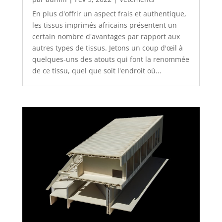
En plus d'offrir un aspect frais et authentique,
les tissus imprimés africains présentent un
certain nombre d'avantages par rapport aux
autres types de tissus. Jetons un coup d'œil à
quelques-uns des atouts qui font la renommée
de ce tissu, quel que soit l'endroit où...