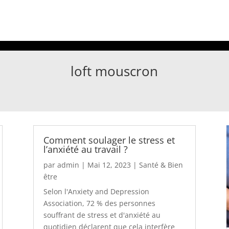
loft mouscron
Comment soulager le stress et
l’anxiété au travail ?
par
admin
|
Mai 12, 2023
|
Santé & Bien
être
Selon l'Anxiety and Depression
Association, 72 % des personnes
souffrant de stress et d'anxiété au
quotidien déclarent que cela interfère