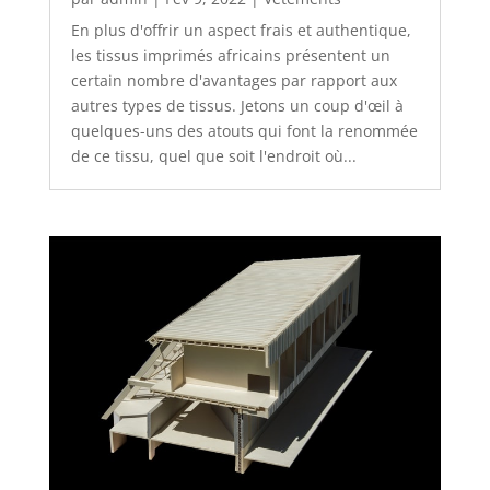
En plus d'offrir un aspect frais et authentique,
les tissus imprimés africains présentent un
certain nombre d'avantages par rapport aux
autres types de tissus. Jetons un coup d'œil à
quelques-uns des atouts qui font la renommée
de ce tissu, quel que soit l'endroit où...