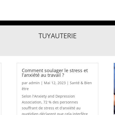
TUYAUTERIE
Comment soulager le stress et
l’anxiété au travail ?
par
admin
|
Mai 12, 2023
|
Santé & Bien
être
Selon l'Anxiety and Depression
Association, 72 % des personnes
souffrant de stress et d'anxiété au
quotidien déclarent que cela interfère